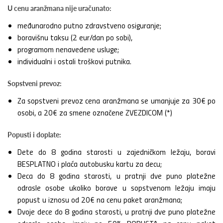
U cenu aranžmana nije uračunato:
međunarodno putno zdravstveno osiguranje;
boravišnu taksu (2 eur/dan po sobi),
programom nenavedene usluge;
individualni i ostali troškovi putnika.
Sopstveni prevoz:
Za sopstveni prevoz cena aranžmana se umanjuje za 30€ po
osobi, a 20€ za smene označene ZVEZDICOM (*)
Popusti i doplate:
Dete do 8 godina starosti u zajedničkom ležaju, boravi
BESPLATNO i plaća autobusku kartu za decu;
Deca do 8 godina starosti, u pratnji dve puno platežne
odrasle osobe ukoliko borave u sopstvenom ležaju imaju
popust u iznosu od 20€ na cenu paket aranžmana;
Dvoje dece do 8 godina starosti, u pratnji dve puno platežne