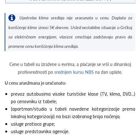
Upotreba klima uređaja nije uracunata u cenu. Doplata za
korišćenje klime iznosi 5€ dnevno. Usled nestabilne situacije u Grčkoj
sa električnom energijom, vlasicni smeštaja zadržavaju pravo da
promene cenu korišćenja klima uređaja.
Cene u tabeli su izražene u evrima, a plaćanje se vrši u dinarskoj
protivvrednosti po
srednjem kursu NBS
na dan uplate.
U cenu aranžmana je uračunato:
prevoz autobusima visoke turisticke klase (TV, klima, DVD...)
po cenovniku iz tabele;
(apartman/studio u tabeli navedene kategorizacije prema
lokalnoj kategorizaciji) na bazi izabranog broja noćenja;
usluge pratioca grupe;
usluge predstavnika agencije.