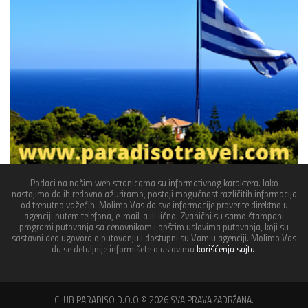
Podaci na našim web stranicama su informativnog karaktera. Iako
nastojimo da ih redovno ažuriramo, postoji mogućnost različitih informacija
od trenutno važećih. Molimo Vas da sve informacije proverite direktno u
agenciji putem telefona, e-mail-a ili lično. Zvanični su samo štampani
programi putovanja sa cenovnikom i opštim uslovima putovanja, koji su
sastavni deo ugovora o putovanju i dostupni su Vam u agenciji. Molimo Vas
da se detaljnije informišete o uslovima
korišćenja sajta
.
CLUB PARADISO D.O.O © 2026 SVA PRAVA ZADRŽANA.