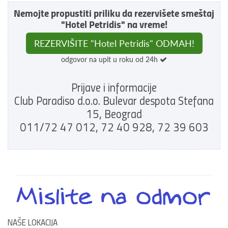
Nemojte propustiti priliku da rezervišete smeštaj
"Hotel Petridis" na vreme!
REZERVIŠITE "Hotel Petridis" ODMAH!
odgovor na upit u roku od 24h
Prijave i informacije
Club Paradiso d.o.o. Bulevar despota Stefana
15, Beograd
011/72 47 012, 72 40 928, 72 39 603
NAŠE LOKACIJA