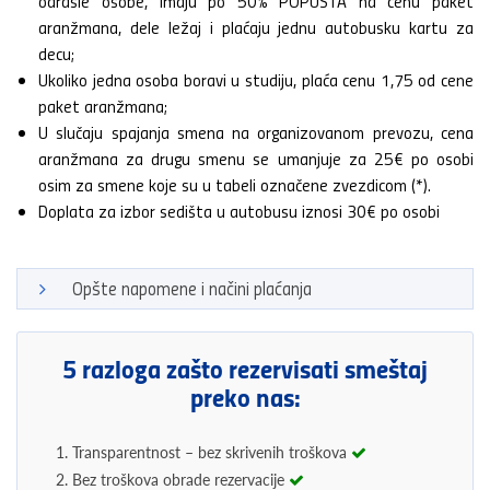
odrasle osobe, imaju po 50% POPUSTA na cenu paket
aranžmana, dele ležaj i plaćaju jednu autobusku kartu za
decu;
Ukoliko jedna osoba boravi u studiju, plaća cenu 1,75 od cene
paket aranžmana;
U slučaju spajanja smena na organizovanom prevozu, cena
aranžmana za drugu smenu se umanjuje za 25€ po osobi
osim za smene koje su u tabeli označene zvezdicom (*).
Doplata za izbor sedišta u autobusu iznosi 30€ po osobi
Opšte napomene i načini plaćanja
5 razloga zašto rezervisati smeštaj
preko nas:
1. Transparentnost – bez skrivenih troškova
2. Bez troškova obrade rezervacije