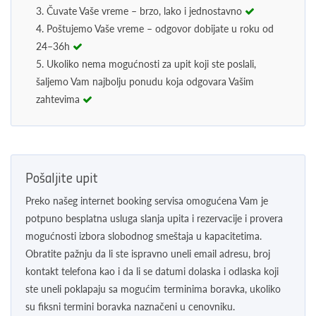
3. Čuvate Vaše vreme – brzo, lako i jednostavno
4. Poštujemo Vaše vreme – odgovor dobijate u roku od
24–36h
5. Ukoliko nema mogućnosti za upit koji ste poslali,
šaljemo Vam najbolju ponudu koja odgovara Vašim
zahtevima
Pošaljite upit
Preko našeg internet booking servisa omogućena Vam je
potpuno besplatna usluga slanja upita i rezervacije i provera
mogućnosti izbora slobodnog smeštaja u kapacitetima.
Obratite pažnju da li ste ispravno uneli email adresu, broj
kontakt telefona kao i da li se datumi dolaska i odlaska koji
ste uneli poklapaju sa mogućim terminima boravka, ukoliko
su fiksni termini boravka naznačeni u cenovniku.