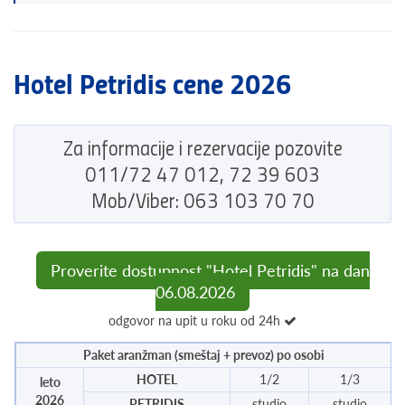
Hotel Petridis cene 2026
Za informacije i rezervacije pozovite
011/72 47 012, 72 39 603
Mob/Viber: 063 103 70 70
Proverite dostupnost "Hotel Petridis" na dan
06.08.2026
odgovor na upit u roku od 24h
Paket aranžman (smeštaj + prevoz) po osobi
HOTEL
1/2
1/3
leto
2026
PETRIDIS
studio
studio