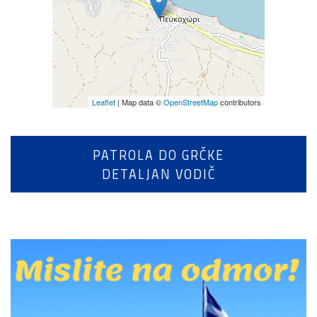
Leaflet
| Map data ©
OpenStreetMap
contributors
PATROLA DO GRČKE
DETALJAN VODIČ