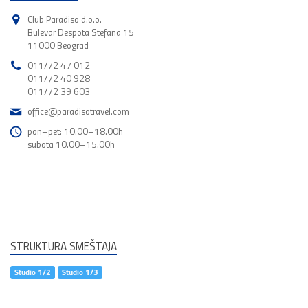
Club Paradiso d.o.o.
Bulevar Despota Stefana 15
11000 Beograd
011/72 47 012
011/72 40 928
011/72 39 603
office@paradisotravel.com
pon–pet: 10.00–18.00h
subota 10.00–15.00h
STRUKTURA SMEŠTAJA
Studio 1/2
Studio 1/3