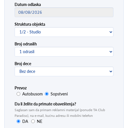
Datum odlaska
Struktura objekta
Broj odraslih
Broj dece
Prevoz
Autobusom
Sopstveni
Da li želite da primate obaveštenja?
Saglasan sam da primam reklamni materijal (ponude TA Club
Paradiso), na e-mail, kućnu adresu ili mobilni telefon
DA
NE