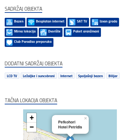
SADRŽAJ OBJEKTA
Bazen
Besplatan internet
SAT TV
Izvan grada
Mirna lokacija
Dvorište
Paket aranžmani
Club Paradiso preporuka
DODATNI SADRŽAJ OBJEKTA
LCD TV
Ležaljke i suncobrani
Internet
Spoljašnji bazen
Bilijar
TAČNA LOKACIJA OBJEKTA
+
×
Pefkohori
−
Hotel Petridis