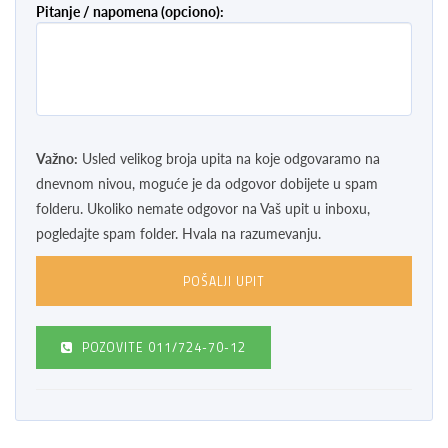
Pitanje / napomena (opciono):
Važno:
Usled velikog broja upita na koje odgovaramo na
dnevnom nivou, moguće je da odgovor dobijete u spam
folderu. Ukoliko nemate odgovor na Vaš upit u inboxu,
pogledajte spam folder. Hvala na razumevanju.
POZOVITE
011/724-70-12