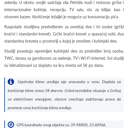
zelenila. U okviru svojih sadržaja vila Petridis nudi i restoran grčke i
internacionalne kuhinje, recepciju, TV salu, sto za bilijar, kao i
otvoreni bazen. Korišćenje ležaljki je moguće uz konzumaciju pića.
Raspolaže studijima predviđenim za smeštaj dve i tri osobe (grčki
bračni i standardni krevet). Grčki bračni krevet u spavaćoj sobi, dva
standardna kreveta u prostoriji u kojoj je smešten i kuhinjski deo.
Studiji poseduju opremljen kuhinjski deo za predviđen broj osoba,
TWC, terasu sa garniturom za sedenje, TV i Wi-Fi internet. Svi studiji
su klimatizovani uz doplatu na licu mesta od 5€ po danu.
Upotreba klima uređaja nije uracunata u cenu. Doplata za
korišćenje klime iznosi 5€ dnevno. Usled nestabilne situacije u Grčkoj
sa električnom energijom, vlasicni smeštaja zadržavaju pravo da
promene cenu korišćenja klima uređaja.
GPS koordinate ovog objekta su: 39.98800, 23.60966.