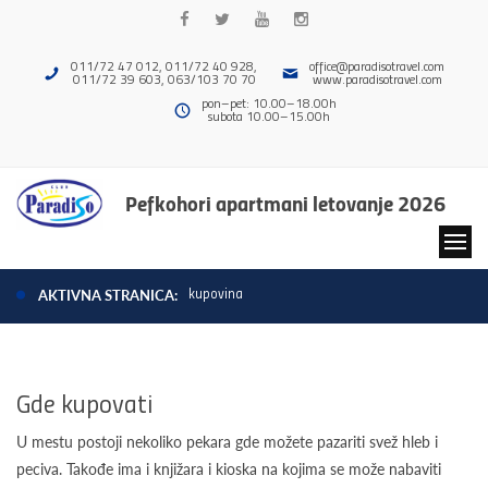
011/72 47 012, 011/72 40 928,
office@paradisotravel.com
011/72 39 603, 063/103 70 70
www.paradisotravel.com
pon–pet: 10.00–18.00h
subota 10.00–15.00h
Pefkohori apartmani letovanje 2026
kupovina
AKTIVNA STRANICA:
Gde kupovati
U mestu postoji nekoliko pekara gde možete pazariti svež hleb i
peciva. Takođe ima i knjižara i kioska na kojima se može nabaviti