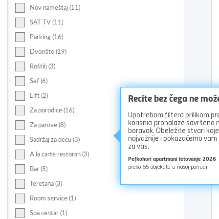
Nov nameštaj (11)
SAT TV (11)
Parking (16)
Dvorište (19)
Roštilj (3)
Sef (6)
Recite bez čega ne mož
Lift (2)
Za porodice (16)
Upotrebom filtera prilikom pr
korisnici pronalaze savršeno
Za parove (8)
boravak. Obeležite stvari koj
najvažnije i pokazaćemo vam
Sadržaj za decu (3)
za vas.
A la carte restoran (3)
Pefkohori apartmani letovanje 2026
preko
65
objekata u našoj ponudi!
Bar (5)
Teretana (3)
Room service (1)
Spa centar (1)