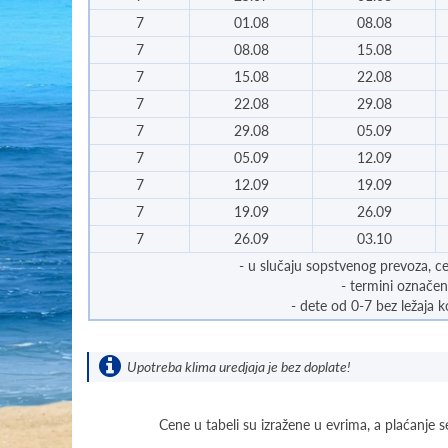
7
01.08
08.08
7
08.08
15.08
7
15.08
22.08
7
22.08
29.08
7
29.08
05.09
7
05.09
12.09
7
12.09
19.09
7
19.09
26.09
7
26.09
03.10
- u slučaju sopstvenog prevoza, c
- termini označen
- dete od 0-7 bez ležaja 
Upotreba klima uredjaja je bez doplate!
Cene u tabeli su izražene u evrima, a plaćanje s