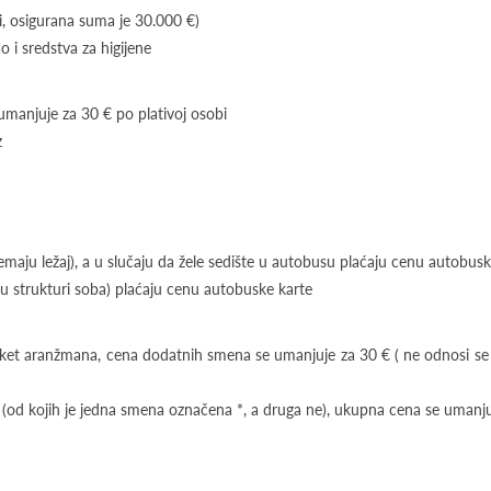
i, osigurana suma je 30.000 €)
 i sredstva za higijene
manjuje za 30 € po plativoj osobi
z
maju ležaj), a u slučaju da žele sedište u autobusu plaćaju cenu autobusk
 strukturi soba) plaćaju cenu autobuske karte
 paket aranžmana, cena dodatnih smena se umanjuje za 30 € ( ne odnosi s
(od kojih je jedna smena označena *, a druga ne), ukupna cena se umanj