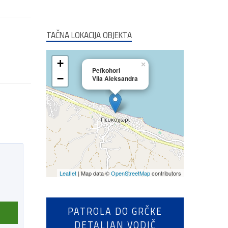
TAČNA LOKACIJA OBJEKTA
+
×
Pefkohori
−
Vila Aleksandra
Leaflet
| Map data ©
OpenStreetMap
contributors
PATROLA DO GRČKE
DETALJAN VODIČ