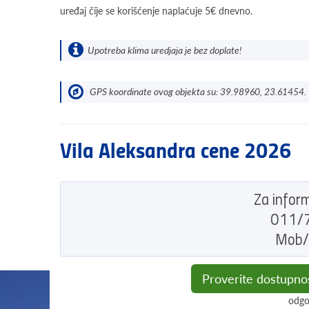
uređaj čije se korišćenje naplaćuje 5€ dnevno.
Upotreba klima uredjaja je bez doplate!
GPS koordinate ovog objekta su: 39.98960, 23.61454.
Vila Aleksandra cene 2026
Za inform
011/7
Mob/
Proverite dostupno
odgo