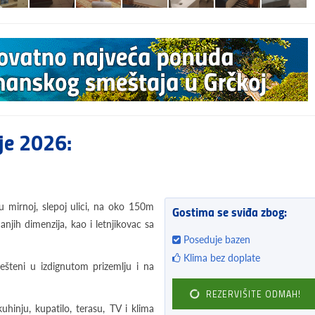
je 2026:
u mirnoj, slepoj ulici, na oko 150m
Gostima se sviđa zbog:
njih dimenzija, kao i letnjikovac sa
Poseduje bazen
Klima bez doplate
ešteni u izdignutom prizemlju i na
REZERVIŠITE ODMAH!
inju, kupatilo, terasu, TV i klima