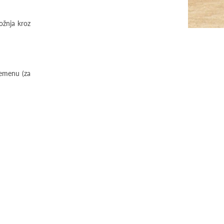
ožnja kroz
remenu (za