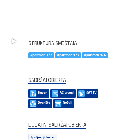
STRUKTURA SMEŠTAJA
Apartman 1/2
Apartman 1/3
Apartman 1/4
SADRŽAJ OBJEKTA
Bazen
AC u ceni
SAT TV
Dvorište
Roštilj
DODATNI SADRŽAJ OBJEKTA
Spoljašnji bazen