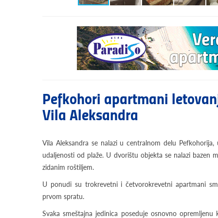
Pefkohori apartmani letovan
Vila Aleksandra
Vila Aleksandra se nalazi u centralnom delu Pefkohorija, 
udaljenosti od plaže. U dvorištu objekta se nalazi bazen ma
zidanim roštiljem.
U ponudi su trokrevetni i četvorokrevetni apartmani sm
prvom spratu.
Svaka smeštajna jedinica poseduje osnovno opremljenu kuh