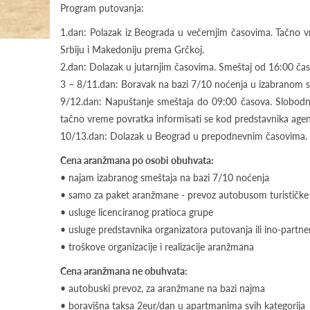
Program putovanja:
1.dan: Polazak iz Beograda u večernjim časovima. Tačno v
Srbiju i Makedoniju prema Grčkoj.
2.dan: Dolazak u jutarnjim časovima. Smeštaj od 16:00 čas
3 – 8/11.dan: Boravak na bazi 7/10 noćenja u izabranom s
9/12.dan: Napuštanje smeštaja do 09:00 časova. Slobod
tačno vreme povratka informisati se kod predstavnika agen
10/13.dan: Dolazak u Beograd u prepodnevnim časovima.
Cena aranžmana po osobi obuhvata:
• najam izabranog smeštaja na bazi 7/10 noćenja
• samo za paket aranžmane - prevoz autobusom turističke
• usluge licenciranog pratioca grupe
• usluge predstavnika organizatora putovanja ili ino-partner
• troškove organizacije i realizacije aranžmana
Cena aranžmana ne obuhvata:
• autobuski prevoz, za aranžmane na bazi najma
• boravišna taksa 2eur/dan u apartmanima svih kategorija