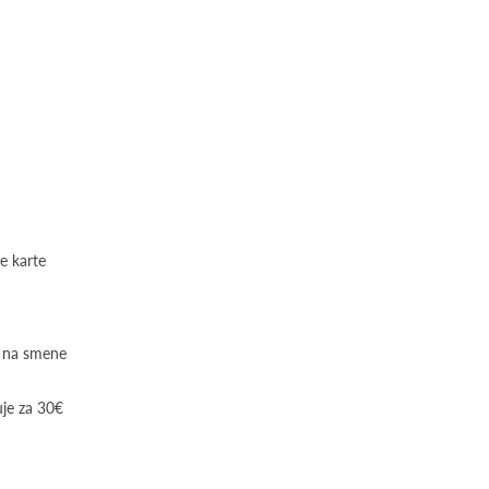
e karte
e na smene
uje za 30€