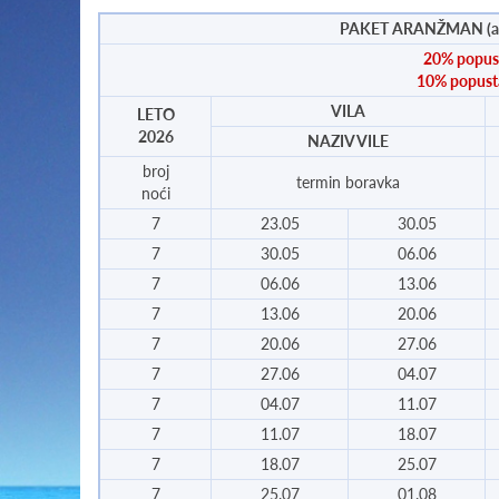
PAKET ARANŽMAN (apart
20% popust
10% popusta
VILA
LETO
2026
NAZIV VILE
broj
termin boravka
noći
7
23.05
30.05
7
30.05
06.06
7
06.06
13.06
7
13.06
20.06
7
20.06
27.06
7
27.06
04.07
7
04.07
11.07
7
11.07
18.07
7
18.07
25.07
7
25.07
01.08