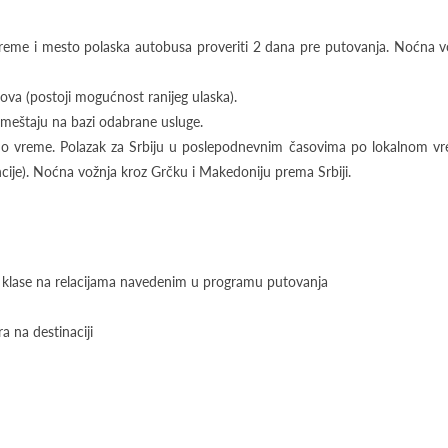
reme i mesto polaska autobusa proveriti 2 dana pre putovanja. Noćna v
ova (postoji mogućnost ranijeg ulaska).
meštaju na bazi odabrane usluge.
no vreme. Polazak za Srbiju u poslepodnevnim časovima po lokalnom v
cije). Noćna vožnja kroz Grčku i Makedoniju prema Srbiji.
 klase na relacijama navedenim u programu putovanja
a na destinaciji