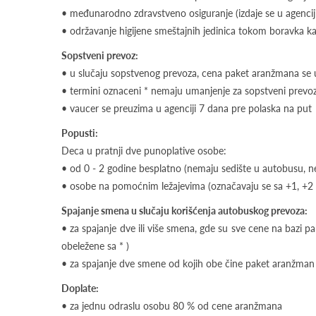
• međunarodno zdravstveno osiguranje (izdaje se u agencij
• održavanje higijene smeštajnih jedinica tokom boravka kao
Sopstveni prevoz:
• u slučaju sopstvenog prevoza, cena paket aranžmana se u
• termini oznaceni * nemaju umanjenje za sopstveni prevo
• vaucer se preuzima u agenciji 7 dana pre polaska na put
Popusti:
Deca u pratnji dve punoplative osobe:
• od 0 - 2 godine besplatno (nemaju sedište u autobusu, ne
• osobe na pomoćnim ležajevima (označavaju se sa +1, +2 u
Spajanje smena u slučaju korišćenja autobuskog prevoza:
• za spajanje dve ili više smena, gde su sve cene na bazi
obeležene sa * )
• za spajanje dve smene od kojih obe čine paket aranžman 
Doplate:
• za jednu odraslu osobu 80 % od cene aranžmana