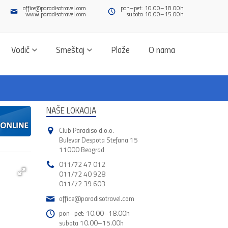
office@paradisotravel.com
pon–pet: 10.00–18.00h
www.paradisotravel.com
subota 10.00–15.00h
Vodič
Smeštaj
Plaže
O nama
NAŠE LOKACIJA
Club Paradiso d.o.o.
Bulevar Despota Stefana 15
11000 Beograd
011/72 47 012
011/72 40 928
011/72 39 603
office@paradisotravel.com
pon–pet: 10.00–18.00h
subota 10.00–15.00h