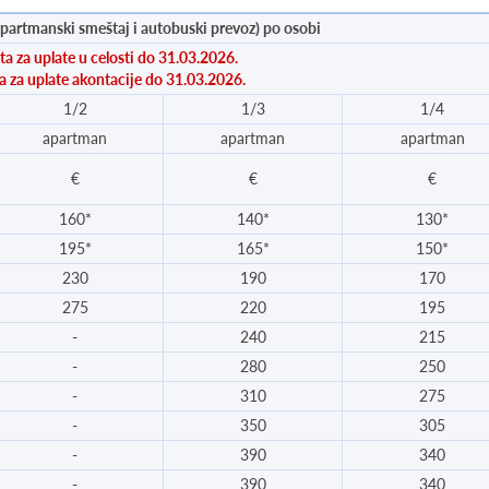
manski smeštaj i autobuski prevoz) po osobi
a za uplate u celosti do 31.03.2026.
 za uplate akontacije do 31.03.2026.
1/2
1/3
1/4
apartman
apartman
apartman
€
€
€
160*
140*
130*
195*
165*
150*
230
190
170
275
220
195
-
240
215
-
280
250
-
310
275
-
350
305
-
390
340
-
390
340