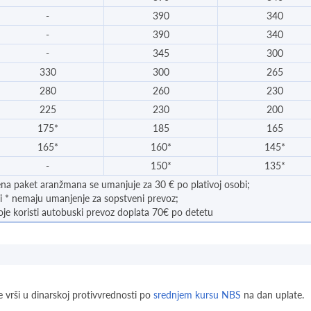
-
390
340
-
390
340
-
345
300
330
300
265
280
260
230
225
230
200
175*
185
165
165*
160*
145*
-
150*
135*
ena paket aranžmana se umanjuje za 30 € po plativoj osobi;
i * nemaju umanjenje za sopstveni prevoz;
koje koristi autobuski prevoz doplata 70€ po detetu
e vrši u dinarskoj protivvrednosti po
srednjem kursu NBS
na dan uplate.