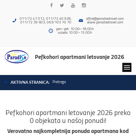
011/72 47 012, 011/72 40 928,
office@paradisotravel.com
011/72 39 603, 063/103 70 70
www.paradisotravel.com
pon–pet: 10.00–18.00h
subota 10.00–15.00h
Pefkohori apartmani letovanje 2026
Pretraga
AKTIVNA STRANICA:
Pefkohori apartmani letovanje 2026 preko
0 objekata u našoj ponudi!
Verovatno najkompletnija ponuda apartmana kod